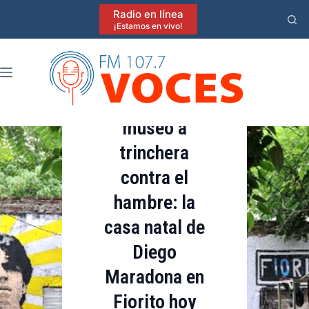
Saltar
Actualidad
Radio en línea
al
¡Estamos en vivo!
Lomas de Zamora
contenido
Sociedad
De proyecto de
museo a
trinchera
contra el
hambre: la
casa natal de
Diego
Maradona en
Fiorito hoy