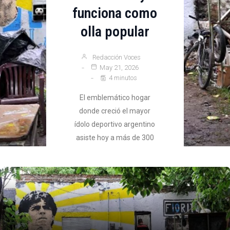
funciona como
olla popular
Redacción Voces
May 21, 2026
4 minutos
El emblemático hogar
donde creció el mayor
ídolo deportivo argentino
asiste hoy a más de 300
personas por semana.
Ante la profunda crisis
social, los vecinos
transformaron el espacio
histórico en un comedor
comunitario.