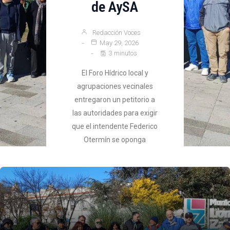
de AySA
Redacción Voces
May 29, 2026
3 minutos
El Foro Hídrico local y
agrupaciones vecinales
entregaron un petitorio a
las autoridades para exigir
que el intendente Federico
Otermín se oponga
públicamente a la venta
de la empresa estatal.
Advierten sobre
aumentos y falta de
inversión.