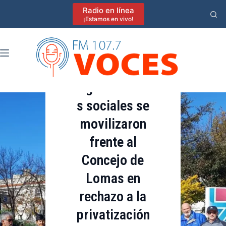
Destacadas
Saltar
Radio en línea
al
¡Estamos en vivo!
Lomas de Zamora
contenido
Política
Vecinos y
organizacione
s sociales se
movilizaron
frente al
Concejo de
Lomas en
rechazo a la
privatización