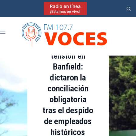
Saltar
Radio en línea
al
¡Estamos en vivo!
contenido
Destacadas
Crece la
tensión en
Banfield:
dictaron la
conciliación
obligatoria
tras el despido
de empleados
históricos