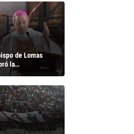
bispo de Lomas
bró la…