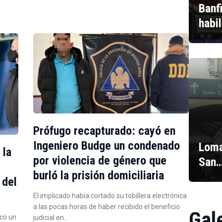
Banf
habi
Prófugo recapturado: cayó en
Ingeniero Budge un condenado
Loma
 la
por violencia de género que
San
burló la prisión domiciliaria
 del
El implicado había cortado su tobillera electrónica
a las pocas horas de haber recibido el beneficio
Gal
icó un
judicial en…