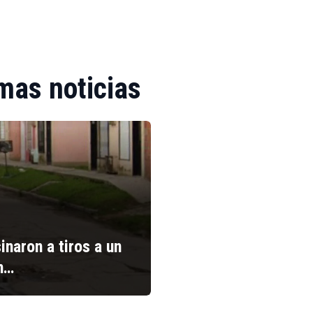
mas noticias
inaron a tiros a un
n…