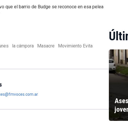
uvo que el barrio de Budge se reconoce en esa pelea
”
Últi
unes
la cámpora
Masacre
Movimiento Evita
s
oces@fmvoces.com.ar
Ases
jove