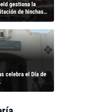
ield gestiona la
litación de hinchas…
s celebra el Día de
…
ería