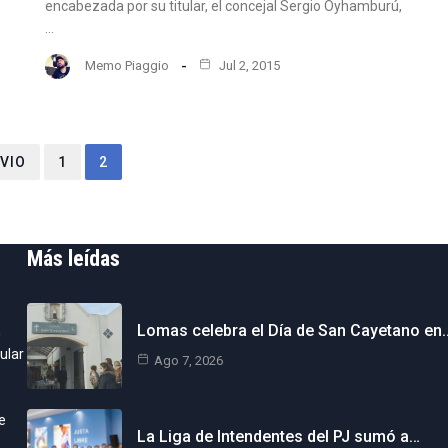
encabezada por su titular, el concejal Sergio Oyhamburú,
…
Memo Piaggio
Jul 2, 2015
VIO
1
2
Más leídas
Lomas celebra el Día de San Cayetano en
n
ular
Ago 7, 2026
e
La Liga de Intendentes del PJ sumó a…