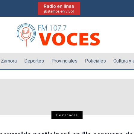
Radio en línea
¡Estamos en vivo!
 Zamora
Deportes
Provinciales
Policiales
Cultura y
Lomas de Zamora
Lomas de Zamora
Destacadas
Lomas de Zamora
Destacadas